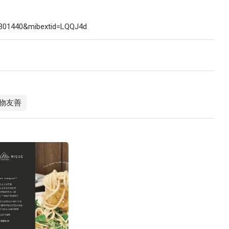
76301440&mibextid=LQQJ4d
物友善