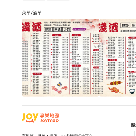
菜單/酒單
關