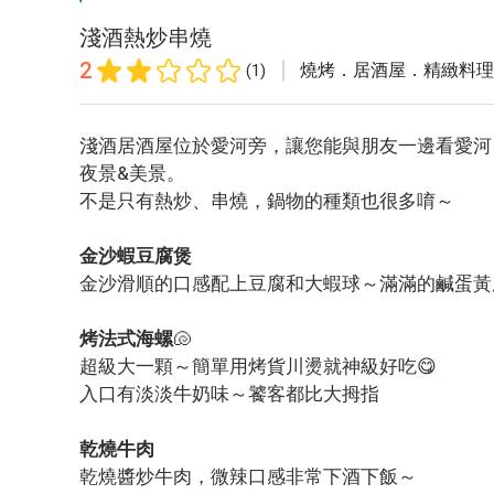
淺酒熱炒串燒
2
燒烤．居酒屋．精緻料理
(1)
淺酒居酒屋位於愛河旁，讓您能與朋友一邊看愛河
夜景&美景。
不是只有熱炒、串燒，鍋物的種類也很多唷～
金沙蝦豆腐煲
金沙滑順的口感配上豆腐和大蝦球～滿滿的鹹蛋黃
烤法式海螺
🐚
超級大一顆～簡單用烤貨川燙就神級好吃😋
入口有淡淡牛奶味～饕客都比大拇指
乾燒牛肉
乾燒醬炒牛肉，微辣口感非常下酒下飯～