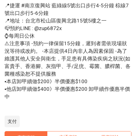
📍捷運 #南京復興站 藍綠線5號出口步行4-5分鐘 棕線7
號出口步行5-6分鐘
📍地址：台北市松山區復興北路15號5樓之一
📪預約LINE : @zup6872x
⌚️每周日公休
⚠️注意事項 -預約一律保留15分鐘，遲到者需依現場狀
況等待或改約。 -本店提供4日內非人為因素保固 -為了
維護其他人安全與衛生，手足患有具傳染疾病之狀況(如
富貴手、香港腳、灰指甲、手/足疣、霉菌、膿桿菌、各
菌種感染恕不提供服務
▪️本店卸甲續做$200》半價優惠$100
▪️他店卸甲續做$400》半價優惠$200 卸甲續作優惠半價
中
支付