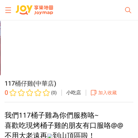
117桶仔雞(中華店)
0
小吃店
(0)
加入收藏
我們117桶子雞為你們服務咯~
喜歡吃現烤桶子雞的朋友有口服咯@@
不用大老遠再
到山頂區啦！