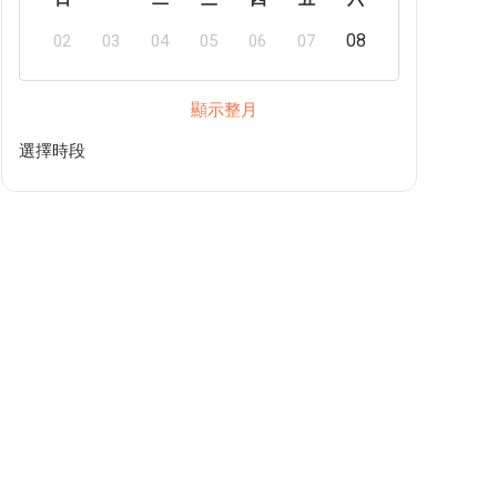
08
02
03
04
05
06
07
顯示整月
選擇時段