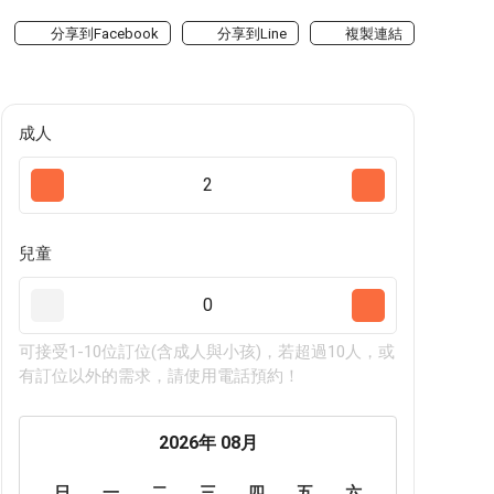
分享到Facebook
分享到Line
複製連結
成人
2
兒童
0
可接受1-10位訂位(含成人與小孩)，若超過10人，或
有訂位以外的需求，請使用電話預約！
2026年 08月
日
一
二
三
四
五
六